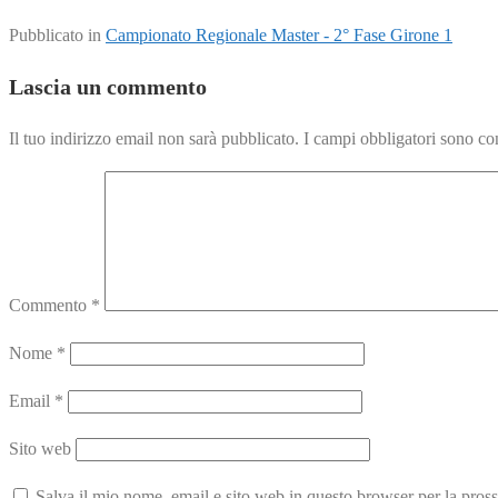
Pubblicato in
Campionato Regionale Master - 2° Fase Girone 1
Lascia un commento
Il tuo indirizzo email non sarà pubblicato.
I campi obbligatori sono co
Commento
*
Nome
*
Email
*
Sito web
Salva il mio nome, email e sito web in questo browser per la pro