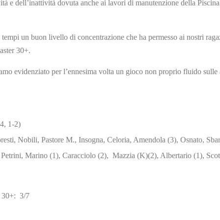
ività e dell’inattività dovuta anche ai lavori di manutenzione della Pisci
i tempi un buon livello di concentrazione che ha permesso ai nostri ragaz
aster 30+.
amo evidenziato per l’ennesima volta un gioco non proprio fluido sulle 
4, 1-2)
ti, Nobili, Pastore M., Insogna, Celoria, Amendola (3), Osnato, Sbarag
Petrini, Marino (1), Caracciolo (2), Mazzia (K)(2), Albertario (1), Scott
 30+: 3/7